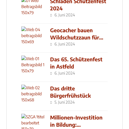
Schladen Schützenfest
2024
6. Juni 2024
Geocacher bauen
Wildschutzzaun für
den MachMit! Wald
6. Juni 2024
Das 65. Schützenfest
in Astfeld
6. Juni 2024
Das dritte
Bürgerfrühstück
5. Juni 2024
Millionen-Investition
in Bildung: