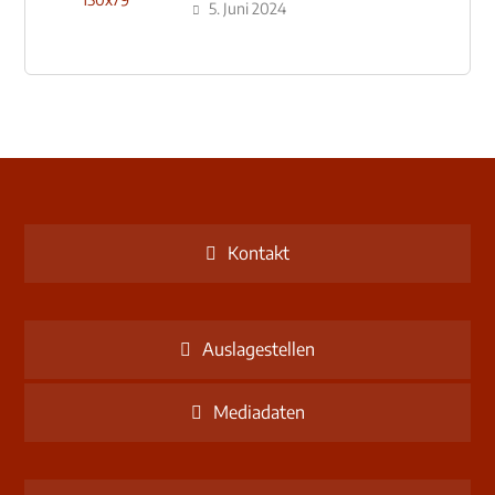
Schulzentrum-Neubau
5. Juni 2024
Kontakt
Auslagestellen
Mediadaten