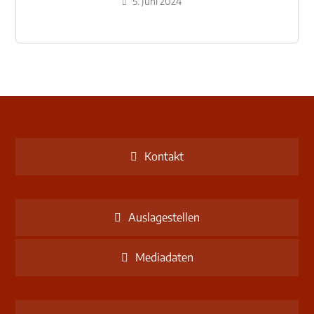
Schulzentrum-Neubau
5. Juni 2024
Kontakt
Auslagestellen
Mediadaten