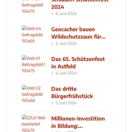
2024
6. Juni 2024
Geocacher bauen
Wildschutzzaun für
den MachMit! Wald
6. Juni 2024
Das 65. Schützenfest
in Astfeld
6. Juni 2024
Das dritte
Bürgerfrühstück
5. Juni 2024
Millionen-Investition
in Bildung: