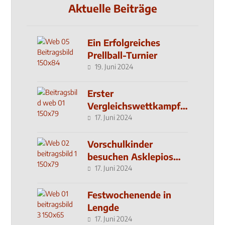
Aktuelle Beiträge
Ein Erfolgreiches
Prellball-Turnier
19. Juni 2024
Erster
Vergleichswettkampf
seit 2019
17. Juni 2024
Vorschulkinder
besuchen Asklepios
Klinik
17. Juni 2024
Festwochenende in
Lengde
17. Juni 2024