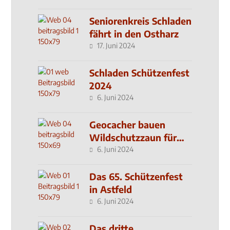
Seniorenkreis Schladen
fährt in den Ostharz
17. Juni 2024
Schladen Schützenfest
2024
6. Juni 2024
Geocacher bauen
Wildschutzzaun für
den MachMit! Wald
6. Juni 2024
Das 65. Schützenfest
in Astfeld
6. Juni 2024
Das dritte