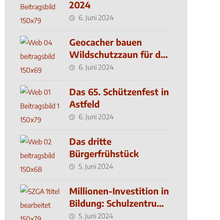
2024
6. Juni 2024
Geocacher bauen
Wildschutzzaun für den
MachMit! Wald
6. Juni 2024
Das 65. Schützenfest in
Astfeld
6. Juni 2024
Das dritte
Bürgerfrühstück
5. Juni 2024
Millionen-Investition in
Bildung: Schulzentrum-
Neubau
5. Juni 2024