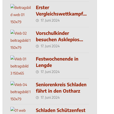
Erster
Vergleichswettkampf
seit 2019
17. Juni 2024
Vorschulkinder
besuchen Asklepios
Klinik
17. Juni 2024
Festwochenende in
Lengde
17. Juni 2024
Seniorenkreis Schladen
fährt in den Ostharz
17. Juni 2024
Schladen Schützenfest