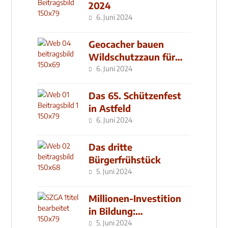
2024
6. Juni 2024
Geocacher bauen
Wildschutzzaun für
den MachMit! Wald
6. Juni 2024
Das 65. Schützenfest
in Astfeld
6. Juni 2024
Das dritte
Bürgerfrühstück
5. Juni 2024
Millionen-Investition
in Bildung:
Schulzentrum-Neubau
5. Juni 2024