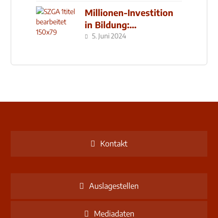
Millionen-Investition
in Bildung:
Schulzentrum-Neubau
5. Juni 2024
Kontakt
Auslagestellen
Mediadaten