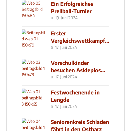
Ein Erfolgreiches
Prellball-Turnier
19. Juni 2024
Erster
Vergleichswettkampf
seit 2019
17. Juni 2024
Vorschulkinder
besuchen Asklepios
Klinik
17. Juni 2024
Festwochenende in
Lengde
17. Juni 2024
Seniorenkreis Schladen
fährt in den Ostharz