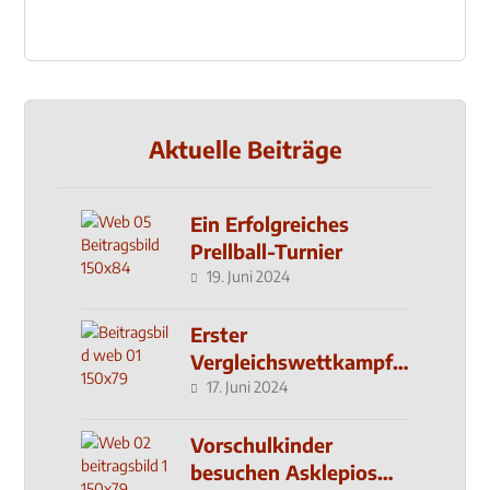
Aktuelle Beiträge
Ein Erfolgreiches
Prellball-Turnier
19. Juni 2024
Erster
Vergleichswettkampf
seit 2019
17. Juni 2024
Vorschulkinder
besuchen Asklepios