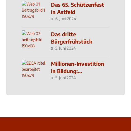
Das 65. Schützenfest
in Astfeld
6. Juni 2024
Das dritte
Bürgerfrühstück
5. Juni 2024
Millionen-Investition
in Bildung:
Schulzentrum-Neubau
5. Juni 2024