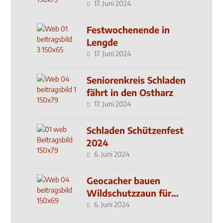
Klinik
17. Juni 2024
Festwochenende in
Lengde
17. Juni 2024
Seniorenkreis Schladen
fährt in den Ostharz
17. Juni 2024
Schladen Schützenfest
2024
6. Juni 2024
Geocacher bauen
Wildschutzzaun für
den MachMit! Wald
6. Juni 2024