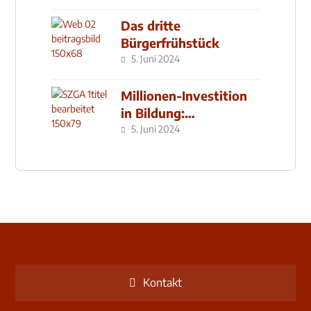
Das dritte
Bürgerfrühstück
5. Juni 2024
Millionen-Investition
in Bildung:
Schulzentrum-Neubau
5. Juni 2024
Kontakt