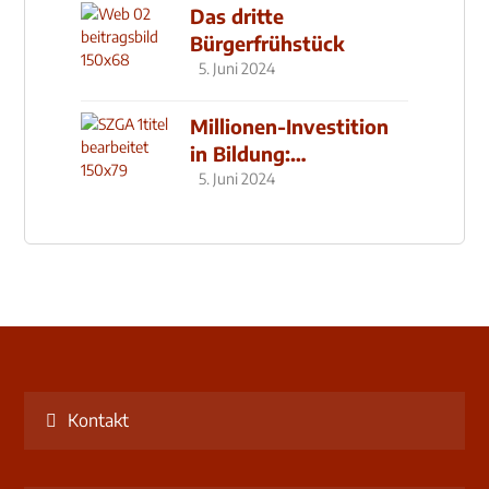
Das dritte
Bürgerfrühstück
5. Juni 2024
Millionen-Investition
in Bildung:
Schulzentrum-Neubau
5. Juni 2024
Kontakt