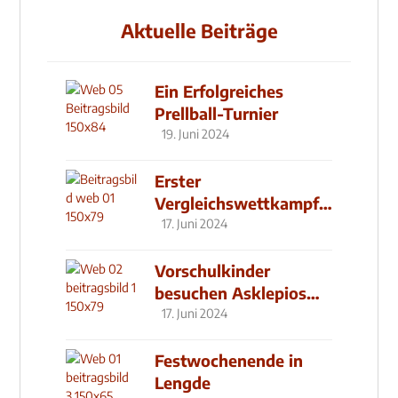
Aktuelle Beiträge
Ein Erfolgreiches
Prellball-Turnier
19. Juni 2024
Erster
Vergleichswettkampf
seit 2019
17. Juni 2024
Vorschulkinder
besuchen Asklepios
Klinik
17. Juni 2024
Festwochenende in
Lengde