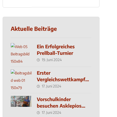
Aktuelle Beiträge
Ein Erfolgreiches
Prellball-Turnier
19. Juni 2024
Erster
Vergleichswettkampf
seit 2019
17. Juni 2024
Vorschulkinder
besuchen Asklepios
Klinik
17. Juni 2024