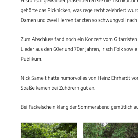
Historisch gewandet präsentierten sie die Tischkultur
gehörte das Picknicken, was regelrecht zelebriert wur
Damen und zwei Herren tanzten so schwungvoll nach de
Zum Abschluss fand noch ein Konzert vom Gitarristen G
Lieder aus den 60er und 70er Jahren, Irisch Folk sowi
Publikum.
Nick Sameit hatte humorvolles von Heinz Ehrhardt vor
Späße kamen bei Zuhörern gut an.
Bei Fackelschein klang der Sommerabend gemütlich au