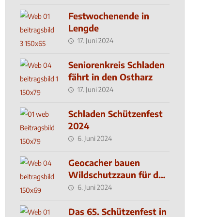
Festwochenende in
Lengde
17. Juni 2024
Seniorenkreis Schladen
fährt in den Ostharz
17. Juni 2024
Schladen Schützenfest
2024
6. Juni 2024
Geocacher bauen
Wildschutzzaun für den
MachMit! Wald
6. Juni 2024
Das 65. Schützenfest in