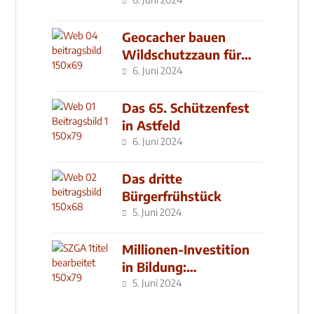
Geocacher bauen
Wildschutzzaun für
den MachMit! Wald
6. Juni 2024
Das 65. Schützenfest
in Astfeld
6. Juni 2024
Das dritte
Bürgerfrühstück
5. Juni 2024
Millionen-Investition
in Bildung:
Schulzentrum-Neubau
5. Juni 2024