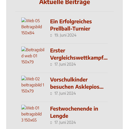
Aktuelle Beiträge
Ein Erfolgreiches
Prellball-Turnier
19. Juni 2024
Erster
Vergleichswettkampf
seit 2019
17. Juni 2024
Vorschulkinder
besuchen Asklepios
Klinik
17. Juni 2024
Festwochenende in
Lengde
17. Juni 2024