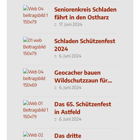
Seniorenkreis Schladen
fährt in den Ostharz
17. Juni 2024
Schladen Schützenfest
2024
6. Juni 2024
Geocacher bauen
Wildschutzzaun für
den MachMit! Wald
6. Juni 2024
Das 65. Schützenfest
in Astfeld
6. Juni 2024
Das dritte