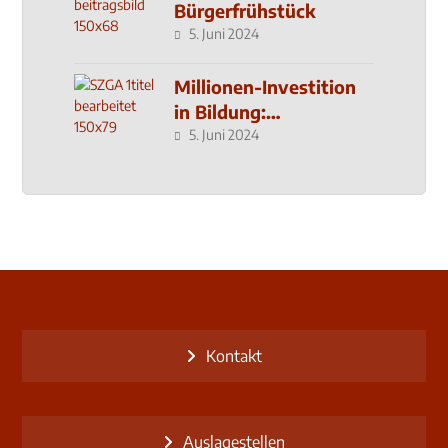
Bürgerfrühstück
5. Juni 2024
Millionen-Investition
in Bildung:
Schulzentrum-Neubau
5. Juni 2024
Kontakt
Auslagestellen