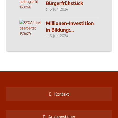
Bürgerfrühstück
5. Juni 2024
Millionen-Investition
in Bildung:
Schulzentrum-Neubau
5. Juni 2024
Kontakt
Auslagestellen