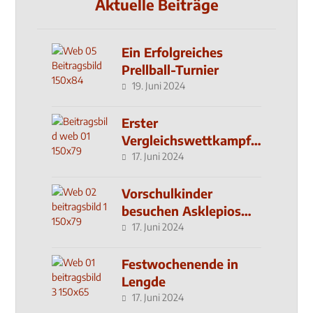
Aktuelle Beiträge
Ein Erfolgreiches
Prellball-Turnier
19. Juni 2024
Erster
Vergleichswettkampf
seit 2019
17. Juni 2024
Vorschulkinder
besuchen Asklepios
Klinik
17. Juni 2024
Festwochenende in
Lengde
17. Juni 2024