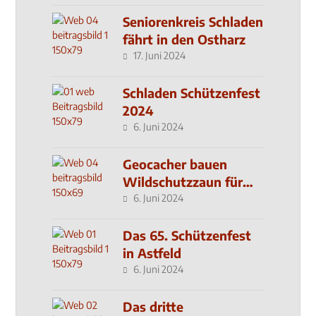
Seniorenkreis Schladen
fährt in den Ostharz
17. Juni 2024
Schladen Schützenfest
2024
6. Juni 2024
Geocacher bauen
Wildschutzzaun für
den MachMit! Wald
6. Juni 2024
Das 65. Schützenfest
in Astfeld
6. Juni 2024
Das dritte