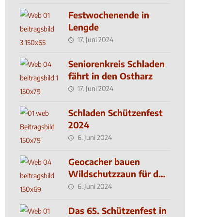
Festwochenende in
Lengde
17. Juni 2024
Seniorenkreis Schladen
fährt in den Ostharz
17. Juni 2024
Schladen Schützenfest
2024
6. Juni 2024
Geocacher bauen
Wildschutzzaun für den
MachMit! Wald
6. Juni 2024
Das 65. Schützenfest in