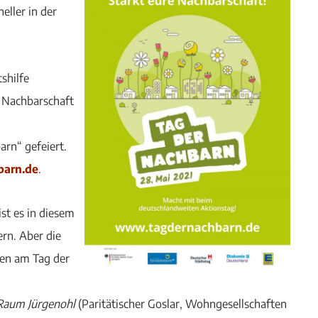
ller in der
shilfe
 Nachbarschaft
arn“ gefeiert.
arn.de
.
st es in diesem
ern. Aber die
nen am Tag der
Raum Jürgenohl
(Paritätischer Goslar, Wohngesellschaften