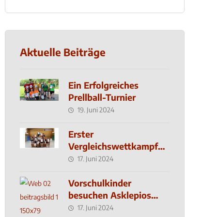
Aktuelle Beiträge
Ein Erfolgreiches
Prellball-Turnier
19. Juni 2024
Erster
Vergleichswettkampf
seit 2019
17. Juni 2024
Vorschulkinder
besuchen Asklepios
Klinik
17. Juni 2024