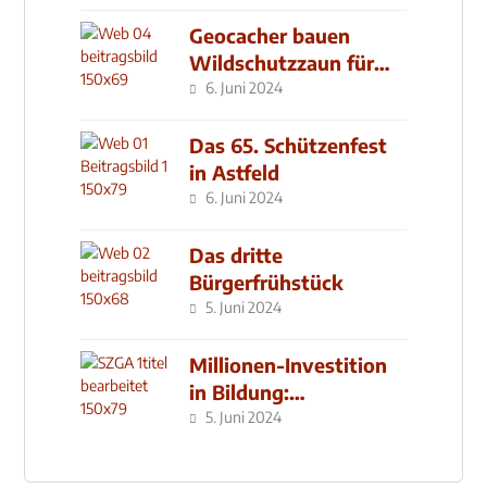
Geocacher bauen
Wildschutzzaun für
den MachMit! Wald
6. Juni 2024
Das 65. Schützenfest
in Astfeld
6. Juni 2024
Das dritte
Bürgerfrühstück
5. Juni 2024
Millionen-Investition
in Bildung:
Schulzentrum-Neubau
5. Juni 2024