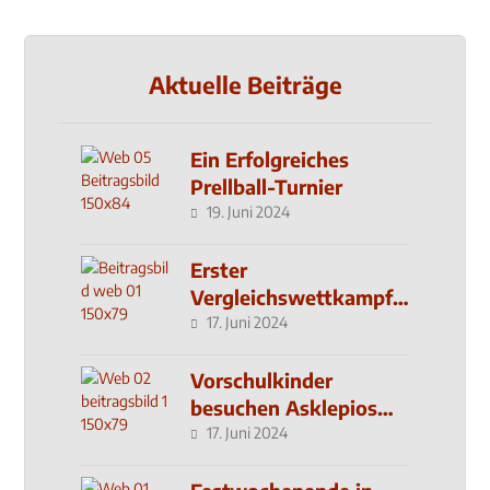
Aktuelle Beiträge
Ein Erfolgreiches
Prellball-Turnier
19. Juni 2024
Erster
Vergleichswettkampf
seit 2019
17. Juni 2024
Vorschulkinder
besuchen Asklepios
Klinik
17. Juni 2024