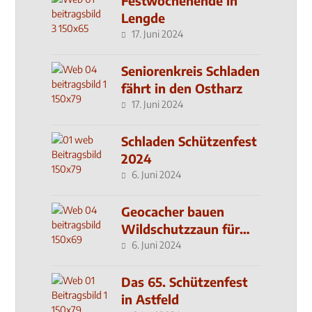
Festwochenende in
Lengde
17. Juni 2024
Seniorenkreis Schladen
fährt in den Ostharz
17. Juni 2024
Schladen Schützenfest
2024
6. Juni 2024
Geocacher bauen
Wildschutzzaun für
den MachMit! Wald
6. Juni 2024
Das 65. Schützenfest
in Astfeld