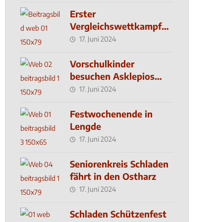
Erster
Vergleichswettkampf
seit 2019
17. Juni 2024
Vorschulkinder
besuchen Asklepios
Klinik
17. Juni 2024
Festwochenende in
Lengde
17. Juni 2024
Seniorenkreis Schladen
fährt in den Ostharz
17. Juni 2024
Schladen Schützenfest