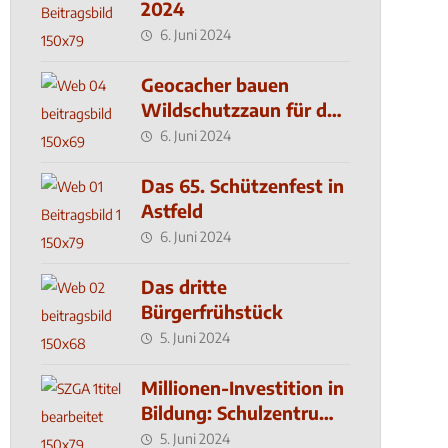
2024
6. Juni 2024
Geocacher bauen
Wildschutzzaun für den
MachMit! Wald
6. Juni 2024
Das 65. Schützenfest in
Astfeld
6. Juni 2024
Das dritte
Bürgerfrühstück
5. Juni 2024
Millionen-Investition in
Bildung: Schulzentrum-
Neubau
5. Juni 2024