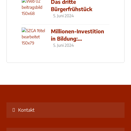
Das dritte
Bürgerfrühstück
5. Juni 2024
Millionen-Investition
in Bildung:
Schulzentrum-Neubau
5. Juni 2024
Kontakt