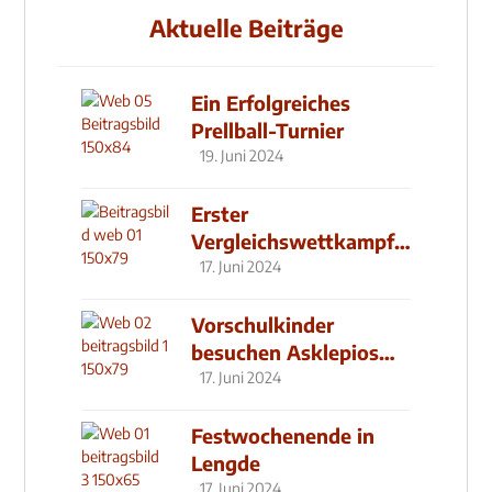
Aktuelle Beiträge
Ein Erfolgreiches
Prellball-Turnier
19. Juni 2024
Erster
Vergleichswettkampf
seit 2019
17. Juni 2024
Vorschulkinder
besuchen Asklepios
Klinik
17. Juni 2024
Festwochenende in
Lengde
17. Juni 2024