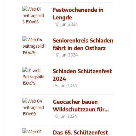
Festwochenende in
Lengde
17. Juni 2024
Seniorenkreis Schladen
fährt in den Ostharz
17. Juni 2024
Schladen Schützenfest
2024
6. Juni 2024
Geocacher bauen
Wildschutzzaun für
den MachMit! Wald
6. Juni 2024
Das 65. Schützenfest