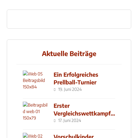
Aktuelle Beiträge
Ein Erfolgreiches
Prellball-Turnier
19. Juni 2024
Erster
Vergleichswettkampf
seit 2019
17. Juni 2024
Vorschulkinder