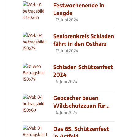
Festwochenende in
Lengde
17. Juni 2024
Seniorenkreis Schladen
fährt in den Ostharz
17. Juni 2024
Schladen Schützenfest
2024
6. Juni 2024
Geocacher bauen
Wildschutzzaun für
den MachMit! Wald
6. Juni 2024
Das 65. Schützenfest
in Astfeld