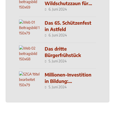
Wildschutzzaun für
den MachMit! Wald
6. Juni 2024
Das 65. Schützenfest
in Astfeld
6. Juni 2024
Das dritte
Bürgerfrühstück
5. Juni 2024
Millionen-Investition
in Bildung:
Schulzentrum-Neubau
5. Juni 2024