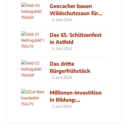
Geocacher bauen
Wildschutzzaun für
den MachMit! Wald
6. Juni 2024
Das 65. Schützenfest
in Astfeld
6. Juni 2024
Das dritte
Bürgerfrühstück
5. Juni 2024
Millionen-Investition
in Bildung:
Schulzentrum-Neubau
5. Juni 2024