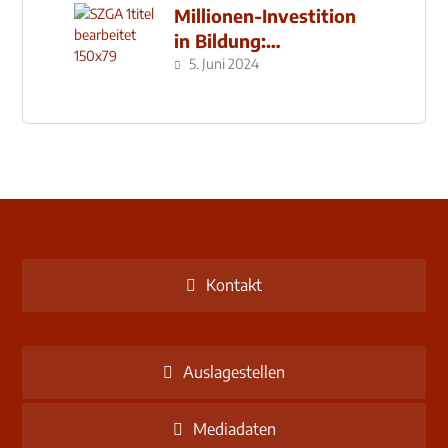
Millionen-Investition
in Bildung:
Schulzentrum-Neubau
5. Juni 2024
Kontakt
Auslagestellen
Mediadaten