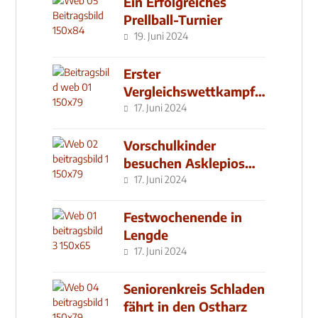
Ein Erfolgreiches
Prellball-Turnier
19. Juni 2024
Erster
Vergleichswettkampf
seit 2019
17. Juni 2024
Vorschulkinder
besuchen Asklepios
Klinik
17. Juni 2024
Festwochenende in
Lengde
17. Juni 2024
Seniorenkreis Schladen
fährt in den Ostharz