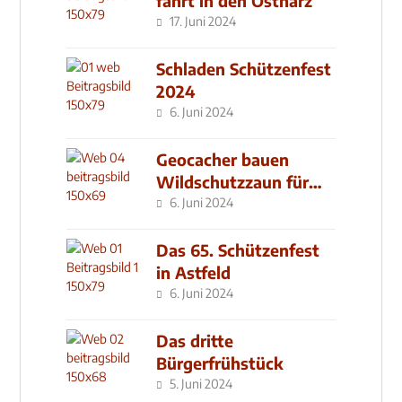
fährt in den Ostharz
17. Juni 2024
Schladen Schützenfest
2024
6. Juni 2024
Geocacher bauen
Wildschutzzaun für
den MachMit! Wald
6. Juni 2024
Das 65. Schützenfest
in Astfeld
6. Juni 2024
Das dritte
Bürgerfrühstück
5. Juni 2024