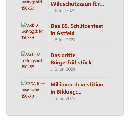
Wildschutzzaun für
den MachMit! Wald
6. Juni 2024
Das 65. Schützenfest
in Astfeld
6. Juni 2024
Das dritte
Bürgerfrühstück
5. Juni 2024
Millionen-Investition
in Bildung:
Schulzentrum-Neubau
5. Juni 2024