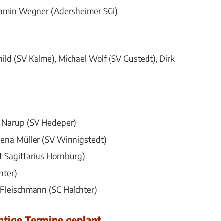
njamin Wegner (Adersheimer SGi)
d (SV Kalme), Michael Wolf (SV Gustedt), Dirk
e Narup (SV Hedeper)
erena Müller (SV Winnigstedt)
 Sagittarius Hornburg)
hter)
è Fleischmann (SC Halchter)
htige Termine geplant