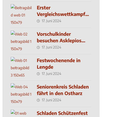
Erster
Vergleichswettkampf
seit 2019
17. Juni 2024
Vorschulkinder
besuchen Asklepios
Klinik
17. Juni 2024
Festwochenende in
Lengde
17. Juni 2024
Seniorenkreis Schladen
fährt in den Ostharz
17. Juni 2024
Schladen Schützenfest