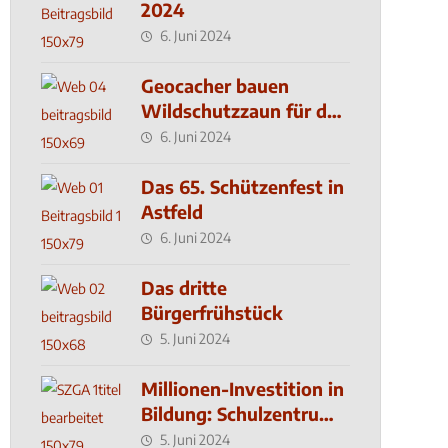
2024
6. Juni 2024
Geocacher bauen
Wildschutzzaun für den
MachMit! Wald
6. Juni 2024
Das 65. Schützenfest in
Astfeld
6. Juni 2024
Das dritte
Bürgerfrühstück
5. Juni 2024
Millionen-Investition in
Bildung: Schulzentrum-
Neubau
5. Juni 2024