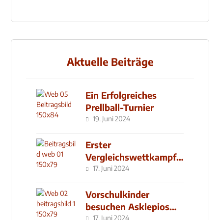
Aktuelle Beiträge
Ein Erfolgreiches
Prellball-Turnier
19. Juni 2024
Erster
Vergleichswettkampf
seit 2019
17. Juni 2024
Vorschulkinder
besuchen Asklepios
Klinik
17. Juni 2024