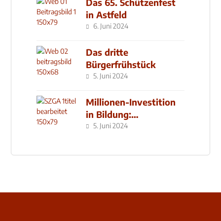
Das 65. Schützenfest
in Astfeld
6. Juni 2024
Das dritte
Bürgerfrühstück
5. Juni 2024
Millionen-Investition
in Bildung:
Schulzentrum-Neubau
5. Juni 2024