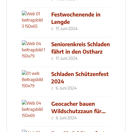
Festwochenende in
Lengde
17. Juni 2024
Seniorenkreis Schladen
fährt in den Ostharz
17. Juni 2024
Schladen Schützenfest
2024
6. Juni 2024
Geocacher bauen
Wildschutzzaun für
den MachMit! Wald
6. Juni 2024