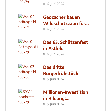
6. Juni 2024
Geocacher bauen
Wildschutzzaun für
den MachMit! Wald
6. Juni 2024
Das 65. Schützenfest
in Astfeld
6. Juni 2024
Das dritte
Bürgerfrühstück
5. Juni 2024
Millionen-Investition
in Bildung:
Schulzentrum-Neubau
5. Juni 2024