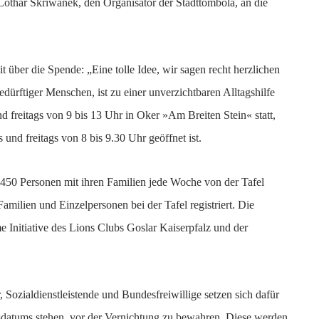
Lothar Skriwanek, den Organisator der Stadttombola, an die
t über die Spende: „Eine tolle Idee, wir sagen recht herzlichen
dürftiger Menschen, ist zu einer unverzichtbaren Alltagshilfe
 freitags von 9 bis 13 Uhr in Oker »Am Breiten Stein« statt,
nd freitags von 8 bis 9.30 Uhr geöffnet ist.
wa 450 Personen mit ihren Familien jede Woche von der Tafel
amilien und Einzelpersonen bei der Tafel registriert. Die
e Initiative des Lions Clubs Goslar Kaiserpfalz und der
 Sozialdienstleistende und Bundesfreiwillige setzen sich dafür
llsdatums stehen, vor der Vernichtung zu bewahren. Diese werden