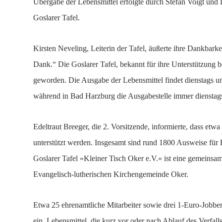
Übergabe der Lebensmittel erfolgte durch Stefan Voigt und 
Goslarer Tafel.
Kirsten Neveling, Leiterin der Tafel, äußerte ihre Dankbarkei
Dank.“ Die Goslarer Tafel, bekannt für ihre Unterstützung be
geworden. Die Ausgabe der Lebensmittel findet dienstags und
während in Bad Harzburg die Ausgabestelle immer dienstags u
Edeltraut Breeger, die 2. Vorsitzende, informierte, dass et
unterstützt werden. Insgesamt sind rund 1800 Ausweise für F
Goslarer Tafel »Kleiner Tisch Oker e.V.« ist eine gemeinsam
Evangelisch-lutherischen Kirchengemeinde Oker.
Etwa 25 ehrenamtliche Mitarbeiter sowie drei 1-Euro-Jobber,
ein, Lebensmittel, die kurz vor oder nach Ablauf des Verfa