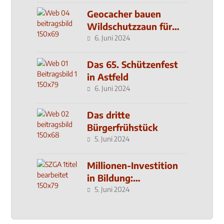
Geocacher bauen
Wildschutzzaun für
den MachMit! Wald
6. Juni 2024
Das 65. Schützenfest
in Astfeld
6. Juni 2024
Das dritte
Bürgerfrühstück
5. Juni 2024
Millionen-Investition
in Bildung:
Schulzentrum-Neubau
5. Juni 2024