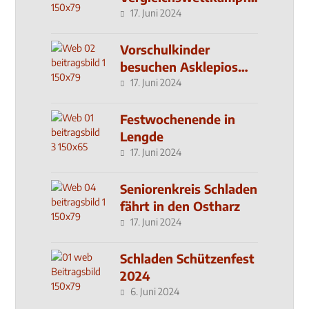
seit 2019
17. Juni 2024
Vorschulkinder
besuchen Asklepios
Klinik
17. Juni 2024
Festwochenende in
Lengde
17. Juni 2024
Seniorenkreis Schladen
fährt in den Ostharz
17. Juni 2024
Schladen Schützenfest
2024
6. Juni 2024