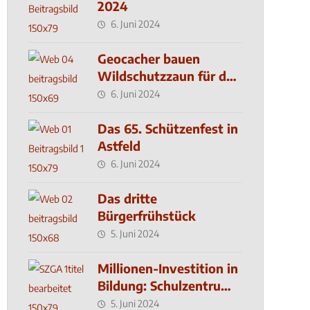
2024
6. Juni 2024
Geocacher bauen
Wildschutzzaun für den
MachMit! Wald
6. Juni 2024
Das 65. Schützenfest in
Astfeld
6. Juni 2024
Das dritte
Bürgerfrühstück
5. Juni 2024
Millionen-Investition in
Bildung: Schulzentrum-
Neubau
5. Juni 2024