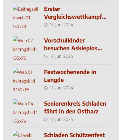
Erster
Vergleichswettkampf
seit 2019
17. Juni 2024
Vorschulkinder
besuchen Asklepios
Klinik
17. Juni 2024
Festwochenende in
Lengde
17. Juni 2024
Seniorenkreis Schladen
fährt in den Ostharz
17. Juni 2024
Schladen Schützenfest