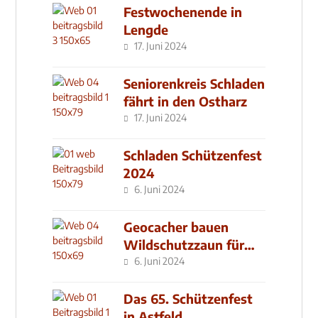
Festwochenende in
Lengde
17. Juni 2024
Seniorenkreis Schladen
fährt in den Ostharz
17. Juni 2024
Schladen Schützenfest
2024
6. Juni 2024
Geocacher bauen
Wildschutzzaun für
den MachMit! Wald
6. Juni 2024
Das 65. Schützenfest
in Astfeld