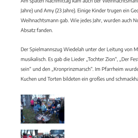
Am späten Nachmittag kam auch der Weihnachtsmann a
Jahre) und Amy (23 Jahre). Einige Kinder trugen ein G
Weihnachtsmann gab. Wie jedes Jahr, wurden auch N
Absatz fanden.
Der Spielmannszug Wiedelah unter der Leitung von M
musikalisch. Es gab die Lieder „Tochter Zion“, „Der F
sein“ und den „Kronprinzmarsch“. Im Pfarrheim wurd
Kuchen und Torten bildeten ein großes und schmackha