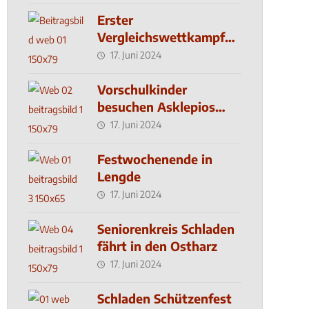
Erster
Vergleichswettkampf
seit 2019
17. Juni 2024
Vorschulkinder
besuchen Asklepios
Klinik
17. Juni 2024
Festwochenende in
Lengde
17. Juni 2024
Seniorenkreis Schladen
fährt in den Ostharz
17. Juni 2024
Schladen Schützenfest