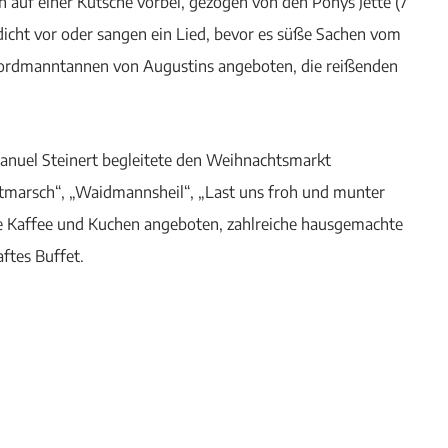
uf einer Kutsche vorbei, gezogen von den Ponys Jette (7
edicht vor oder sangen ein Lied, bevor es süße Sachen vom
ordmanntannen von Augustins angeboten, die reißenden
anuel Steinert begleitete den Weihnachtsmarkt
estmarsch“, „Waidmannsheil“, „Last uns froh und munter
e Kaffee und Kuchen angeboten, zahlreiche hausgemachte
ftes Buffet.