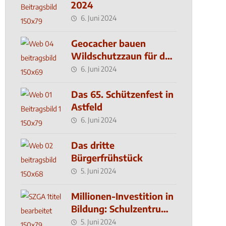
2024
6. Juni 2024
Geocacher bauen
Wildschutzzaun für den
MachMit! Wald
6. Juni 2024
Das 65. Schützenfest in
Astfeld
6. Juni 2024
Das dritte
Bürgerfrühstück
5. Juni 2024
Millionen-Investition in
Bildung: Schulzentrum-
Neubau
5. Juni 2024