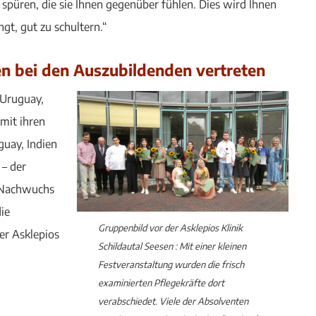
 spüren, die sie Ihnen gegenüber fühlen. Dies wird Ihnen
ngt, gut zu schultern.“
en bei den Auszubildenden vertreten
 Uruguay,
mit ihren
guay, Indien
 – der
n Nachwuchs
die
Gruppenbild vor der Asklepios Klinik
er Asklepios
Schildautal Seesen : Mit einer kleinen
Festveranstaltung wurden die frisch
examinierten Pflegekräfte dort
verabschiedet. Viele der Absolventen