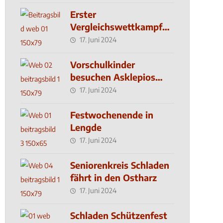
Erster
Vergleichswettkampf
seit 2019
17. Juni 2024
Vorschulkinder
besuchen Asklepios
Klinik
17. Juni 2024
Festwochenende in
Lengde
17. Juni 2024
Seniorenkreis Schladen
fährt in den Ostharz
17. Juni 2024
Schladen Schützenfest