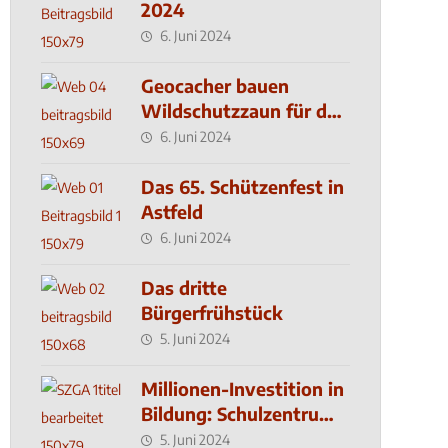
2024
6. Juni 2024
Geocacher bauen
Wildschutzzaun für den
MachMit! Wald
6. Juni 2024
Das 65. Schützenfest in
Astfeld
6. Juni 2024
Das dritte
Bürgerfrühstück
5. Juni 2024
Millionen-Investition in
Bildung: Schulzentrum-
Neubau
5. Juni 2024