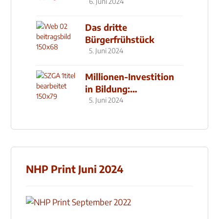
6. Juni 2024
Das dritte
Bürgerfrühstück
5. Juni 2024
Millionen-Investition
in Bildung:
Schulzentrum-Neubau
5. Juni 2024
NHP Print Juni 2024