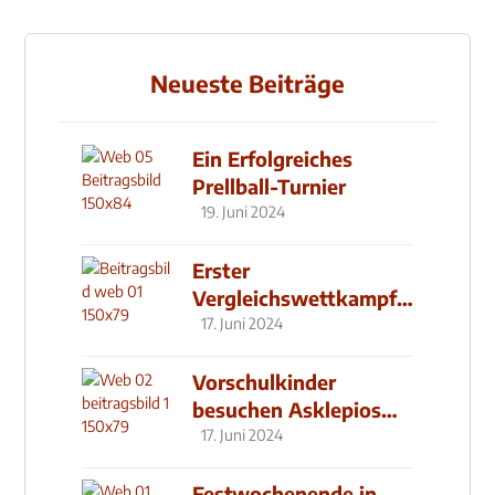
Neueste Beiträge
Ein Erfolgreiches
Prellball-Turnier
19. Juni 2024
Erster
Vergleichswettkampf
seit 2019
17. Juni 2024
Vorschulkinder
besuchen Asklepios
Klinik
17. Juni 2024
Festwochenende in