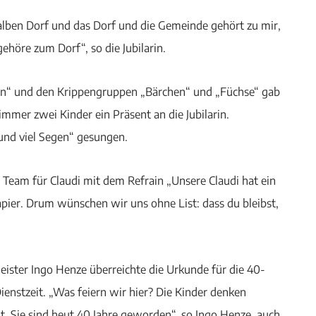
halben Dorf und das Dorf und die Gemeinde gehört zu mir,
ehöre zum Dorf“, so die Jubilarin.
tzen“ und den Krippengruppen „Bärchen“ und „Füchse“ gab
immer zwei Kinder ein Präsent an die Jubilarin.
und viel Segen“ gesungen.
 Team für Claudi mit dem Refrain „Unsere Claudi hat ein
Papier. Drum wünschen wir uns ohne List: dass du bleibst,
ister Ingo Henze überreichte die Urkunde für die 40-
Dienstzeit. „Was feiern wir hier? Die Kinder denken
, Sie sind heut 40 Jahre geworden“, so Ingo Henze, auch