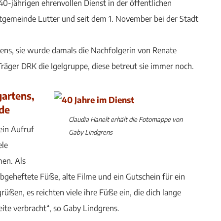
 40-jährigen ehrenvollen Dienst in der öffentlichen
tgemeinde Lutter und seit dem 1. November bei der Stadt
rtens, sie wurde damals die Nachfolgerin von Renate
äger DRK die Igelgruppe, diese betreut sie immer noch.
gartens,
ede
Claudia Hanelt erhält die Fotomappe von
ein Aufruf
Gaby Lindgrens
ele
en. Als
geheftete Füße, alte Filme und ein Gutschein für ein
ßen, es reichten viele ihre Füße ein, die dich lange
eite verbracht“, so Gaby Lindgrens.