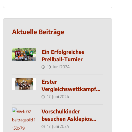
Aktuelle Beiträge
Ein Erfolgreiches
Prellball-Turnier
19. Juni 2024
Erster
Vergleichswettkampf
seit 2019
17. Juni 2024
Vorschulkinder
besuchen Asklepios
Klinik
17. Juni 2024