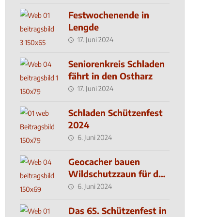
Festwochenende in
Lengde
17. Juni 2024
Seniorenkreis Schladen
fährt in den Ostharz
17. Juni 2024
Schladen Schützenfest
2024
6. Juni 2024
Geocacher bauen
Wildschutzzaun für den
MachMit! Wald
6. Juni 2024
Das 65. Schützenfest in