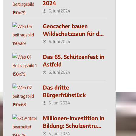
2024
6. Juni 2024
Geocacher bauen
Wildschutzzaun für den
MachMit! Wald
6. Juni 2024
Das 65. Schützenfest in
Astfeld
6. Juni 2024
Das dritte
Bürgerfrühstück
5. Juni 2024
Millionen-Investition in
Bildung: Schulzentrum-
Neubau
5. Juni 2024