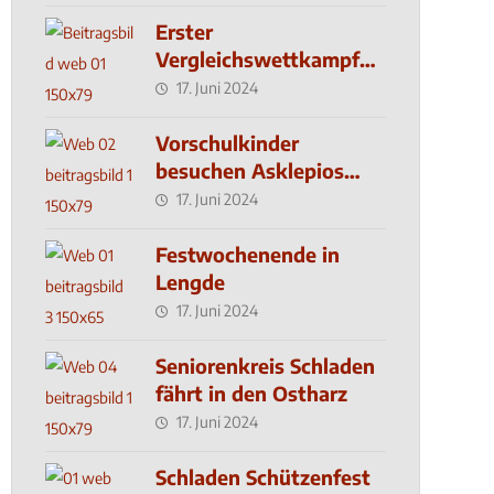
Erster
Vergleichswettkampf
seit 2019
17. Juni 2024
Vorschulkinder
besuchen Asklepios
Klinik
17. Juni 2024
Festwochenende in
Lengde
17. Juni 2024
Seniorenkreis Schladen
fährt in den Ostharz
17. Juni 2024
Schladen Schützenfest