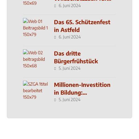
den MachMit! Wald
6. Juni 2024
Das 65. Schützenfest
in Astfeld
6. Juni 2024
Das dritte
Bürgerfrühstück
5. Juni 2024
Millionen-Investition
in Bildung:
Schulzentrum-Neubau
5. Juni 2024