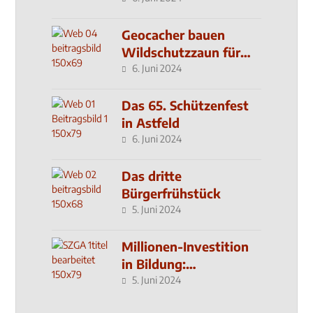
Geocacher bauen
Wildschutzzaun für
den MachMit! Wald
6. Juni 2024
Das 65. Schützenfest
in Astfeld
6. Juni 2024
Das dritte
Bürgerfrühstück
5. Juni 2024
Millionen-Investition
in Bildung:
Schulzentrum-Neubau
5. Juni 2024