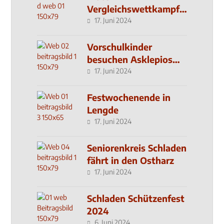
Vergleichswettkampf
seit 2019
17. Juni 2024
Vorschulkinder
besuchen Asklepios
Klinik
17. Juni 2024
Festwochenende in
Lengde
17. Juni 2024
Seniorenkreis Schladen
fährt in den Ostharz
17. Juni 2024
Schladen Schützenfest
2024
6. Juni 2024