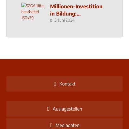
Millionen-Investition
in Bildung:
Schulzentrum-Neubau
5. Juni 2024
Kontakt
Auslagestellen
Mediadaten