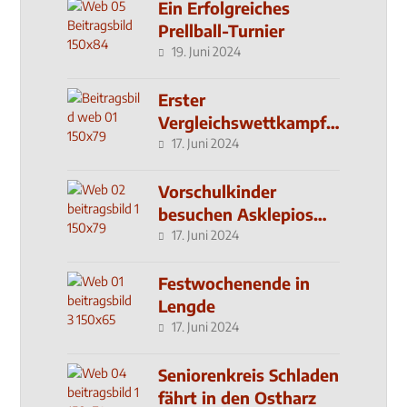
Ein Erfolgreiches
Prellball-Turnier
19. Juni 2024
Erster
Vergleichswettkampf
seit 2019
17. Juni 2024
Vorschulkinder
besuchen Asklepios
Klinik
17. Juni 2024
Festwochenende in
Lengde
17. Juni 2024
Seniorenkreis Schladen
fährt in den Ostharz