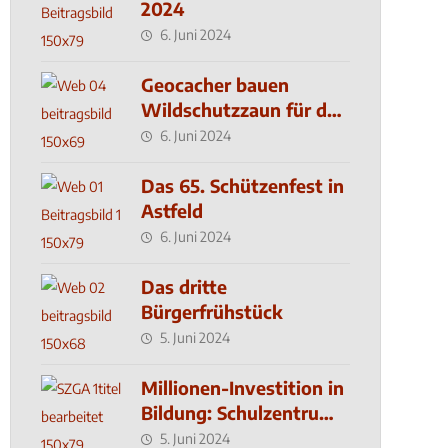
2024
6. Juni 2024
Geocacher bauen
Wildschutzzaun für den
MachMit! Wald
6. Juni 2024
Das 65. Schützenfest in
Astfeld
6. Juni 2024
Das dritte
Bürgerfrühstück
5. Juni 2024
Millionen-Investition in
Bildung: Schulzentrum-
Neubau
5. Juni 2024