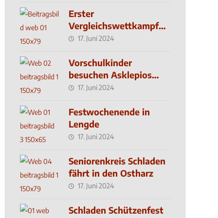
Erster
Vergleichswettkampf
seit 2019
17. Juni 2024
Vorschulkinder
besuchen Asklepios
Klinik
17. Juni 2024
Festwochenende in
Lengde
17. Juni 2024
Seniorenkreis Schladen
fährt in den Ostharz
17. Juni 2024
Schladen Schützenfest