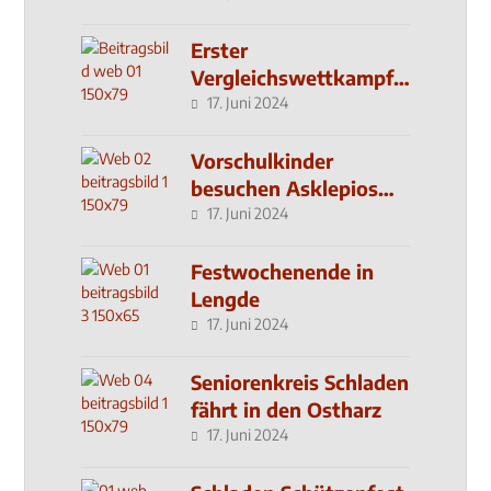
Erster
Vergleichswettkampf
seit 2019
17. Juni 2024
Vorschulkinder
besuchen Asklepios
Klinik
17. Juni 2024
Festwochenende in
Lengde
17. Juni 2024
Seniorenkreis Schladen
fährt in den Ostharz
17. Juni 2024