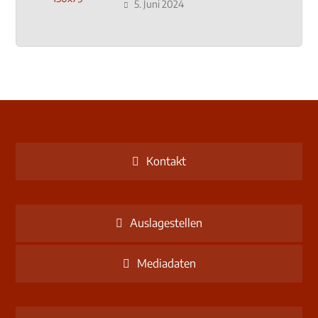
Schulzentrum-Neubau
5. Juni 2024
Kontakt
Auslagestellen
Mediadaten