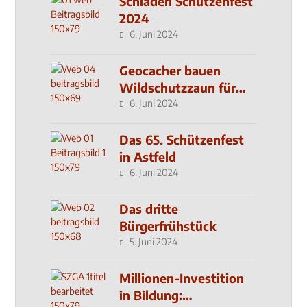
Schladen Schützenfest
2024
6. Juni 2024
Geocacher bauen
Wildschutzzaun für
den MachMit! Wald
6. Juni 2024
Das 65. Schützenfest
in Astfeld
6. Juni 2024
Das dritte
Bürgerfrühstück
5. Juni 2024
Millionen-Investition
in Bildung: