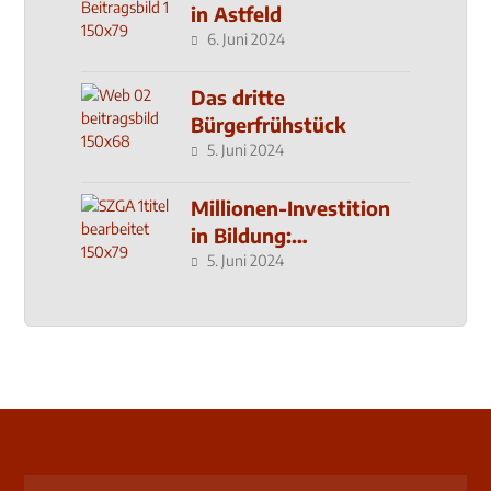
in Astfeld
6. Juni 2024
Das dritte
Bürgerfrühstück
5. Juni 2024
Millionen-Investition
in Bildung:
Schulzentrum-Neubau
5. Juni 2024