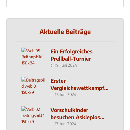
Aktuelle Beiträge
Ein Erfolgreiches
Prellball-Turnier
19. Juni 2024
Erster
Vergleichswettkampf
seit 2019
17. Juni 2024
Vorschulkinder
besuchen Asklepios
Klinik
17. Juni 2024