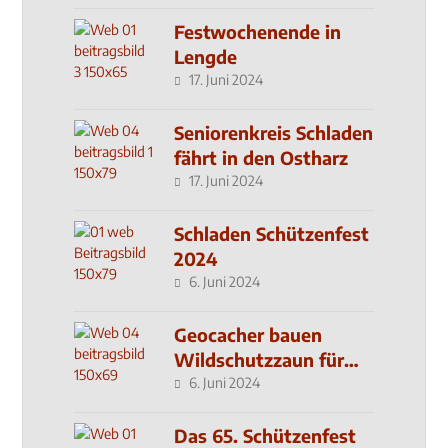
Festwochenende in
Lengde
17. Juni 2024
Seniorenkreis Schladen
fährt in den Ostharz
17. Juni 2024
Schladen Schützenfest
2024
6. Juni 2024
Geocacher bauen
Wildschutzzaun für
den MachMit! Wald
6. Juni 2024
Das 65. Schützenfest