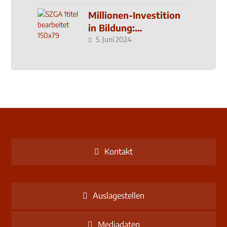
Millionen-Investition
in Bildung:
Schulzentrum-Neubau
5. Juni 2024
Kontakt
Auslagestellen
Mediadaten