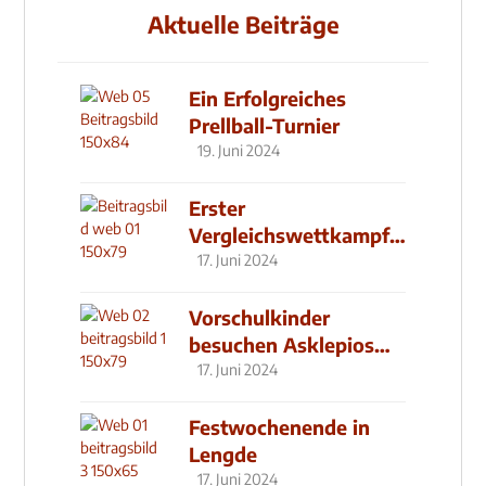
Aktuelle Beiträge
Ein Erfolgreiches
Prellball-Turnier
19. Juni 2024
Erster
Vergleichswettkampf
seit 2019
17. Juni 2024
Vorschulkinder
besuchen Asklepios
Klinik
17. Juni 2024
Festwochenende in
Lengde
17. Juni 2024