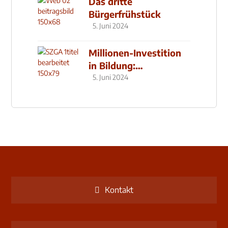
Das dritte
Bürgerfrühstück
5. Juni 2024
Millionen-Investition
in Bildung:
Schulzentrum-Neubau
5. Juni 2024
Kontakt