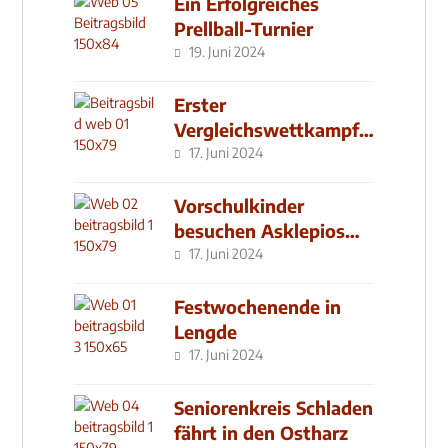
Ein Erfolgreiches
Prellball-Turnier
19. Juni 2024
Erster
Vergleichswettkampf
seit 2019
17. Juni 2024
Vorschulkinder
besuchen Asklepios
Klinik
17. Juni 2024
Festwochenende in
Lengde
17. Juni 2024
Seniorenkreis Schladen
fährt in den Ostharz