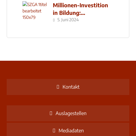
Millionen-Investition
in Bildung:
Schulzentrum-Neubau
5. Juni 2024
Kontakt
Auslagestellen
Mediadaten