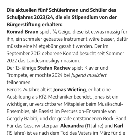
Die aktuellen fünf Schülerinnen und Schüler des
Schuljahres 2023/24, die ein Stipendium von der
Bürgerstiftung erhalten:
Konrad Braun
spielt ¾ Geige, diese ist etwas massig für
ihn, ein schmaler gebautes Instrument wäre besser, dafür
müsste eine Mietgebühr gezahlt werden. Der im
September 2012 geborene Konrad besucht seit Sommer
2022 das Landesmusikgymnasium.
Der 13-jährige
Stefan Rachev
spielt Klavier und
Trompete, er möchte 2024 bei
Jugend musiziert
teilnehmen.
Bereits 24 Jahre alt ist
Jonas Wieting
, er hat eine
Ausbildung als KfZ-Mechaniker beendet. Jonas ist ein
wichtiger, unverzichtbarer Mitspieler beim Musikschul-
Ensembles, als Bassist im Percussion-Ensemble von
Gergely Balaitij und der gerade entstandenen Rock-Band.
Für das Geschwisterpaar
Alexandra
(11 Jahre) und
Karl
(15 Jahre) ist es nach dem Tod des Vaters im März für die