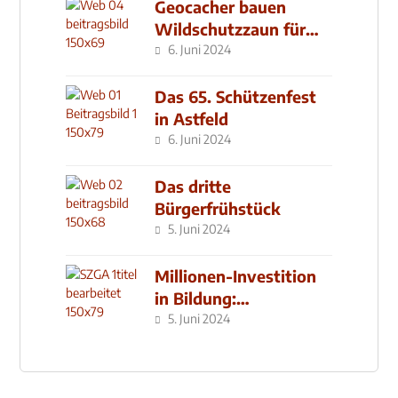
Geocacher bauen
Wildschutzzaun für
den MachMit! Wald
6. Juni 2024
Das 65. Schützenfest
in Astfeld
6. Juni 2024
Das dritte
Bürgerfrühstück
5. Juni 2024
Millionen-Investition
in Bildung:
Schulzentrum-Neubau
5. Juni 2024