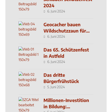
2024
6. Juni 2024
Geocacher bauen
Wildschutzzaun für
den MachMit! Wald
6. Juni 2024
Das 65. Schützenfest
in Astfeld
6. Juni 2024
Das dritte
Bürgerfrühstück
5. Juni 2024
Millionen-Investition
in Bildung: