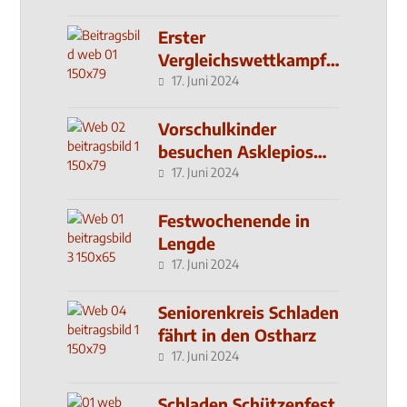
Erster
Vergleichswettkampf
seit 2019
17. Juni 2024
Vorschulkinder
besuchen Asklepios
Klinik
17. Juni 2024
Festwochenende in
Lengde
17. Juni 2024
Seniorenkreis Schladen
fährt in den Ostharz
17. Juni 2024
Schladen Schützenfest