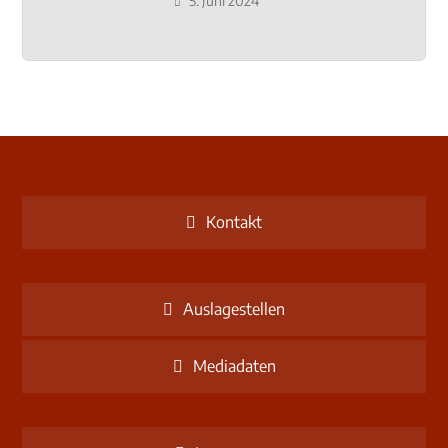
Schulzentrum-Neubau
5. Juni 2024
Kontakt
Auslagestellen
Mediadaten