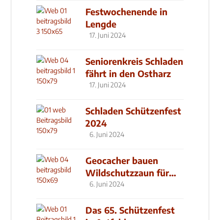
Festwochenende in
Lengde
17. Juni 2024
Seniorenkreis Schladen
fährt in den Ostharz
17. Juni 2024
Schladen Schützenfest
2024
6. Juni 2024
Geocacher bauen
Wildschutzzaun für
den MachMit! Wald
6. Juni 2024
Das 65. Schützenfest