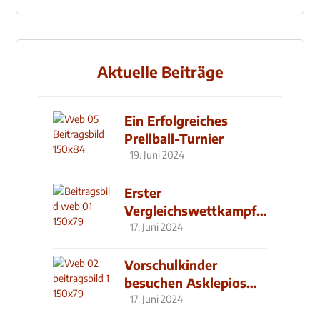
Aktuelle Beiträge
Ein Erfolgreiches
Prellball-Turnier
19. Juni 2024
Erster
Vergleichswettkampf
seit 2019
17. Juni 2024
Vorschulkinder
besuchen Asklepios
Klinik
17. Juni 2024